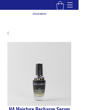
HA Moisture Recharge Serum